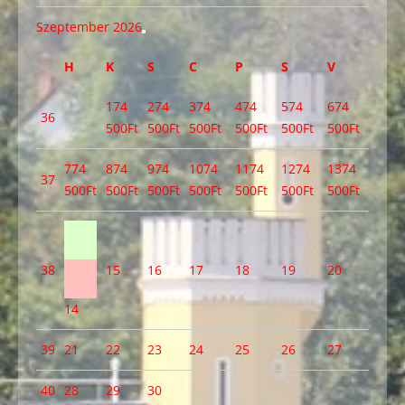
Szeptember 2026
H
K
S
C
P
S
V
1
74
2
74
3
74
4
74
5
74
6
74
36
500Ft
500Ft
500Ft
500Ft
500Ft
500Ft
7
74
8
74
9
74
10
74
11
74
12
74
13
74
37
500Ft
500Ft
500Ft
500Ft
500Ft
500Ft
500Ft
38
15
16
17
18
19
20
14
39
21
22
23
24
25
26
27
40
28
29
30