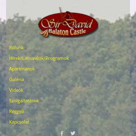
Skip
to
content
SIR DAVID KASTÉLY
Sir David Balaton Kastély
Rólunk
Hírek/Látnivalók/Programok
Apartmanok
Galéria
Videók
Szolgáltatások
Reggeli
Kapcsolat