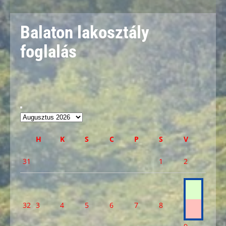
Balaton lakosztály
foglalás
H
K
S
C
P
S
V
31
1
2
32
3
4
5
6
7
8