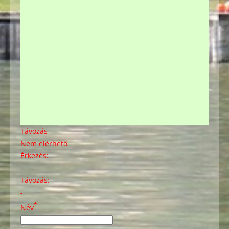
Távozás
Nem elérhető
Érkezés:
-
Távozás:
-
*
Név