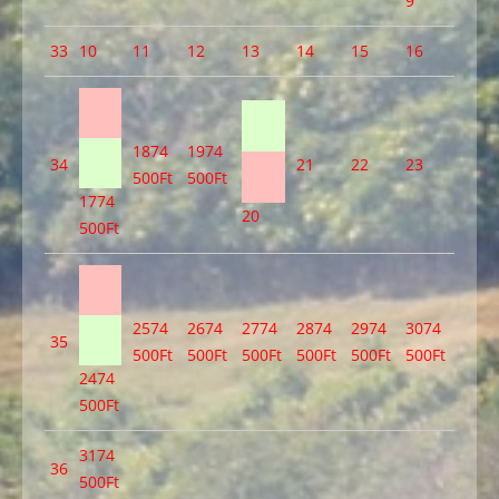
9
33
10
11
12
13
14
15
16
18
74
19
74
34
21
22
23
500Ft
500Ft
17
74
20
500Ft
25
74
26
74
27
74
28
74
29
74
30
74
35
500Ft
500Ft
500Ft
500Ft
500Ft
500Ft
24
74
500Ft
31
74
36
500Ft